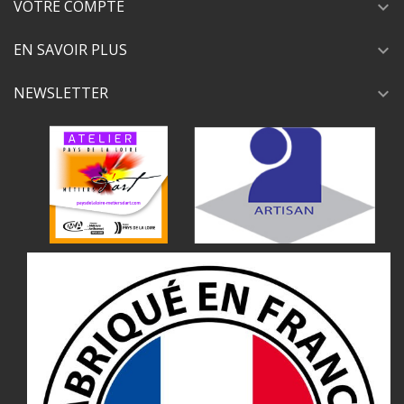
VOTRE COMPTE
expand_more
EN SAVOIR PLUS
expand_more
NEWSLETTER
expand_more