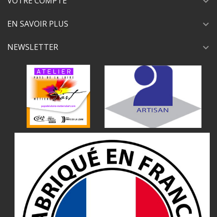
VOTRE COMPTE
expand_more
EN SAVOIR PLUS
expand_more
NEWSLETTER
expand_more