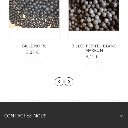
BILLE NOIRE
BILLES PÉPITE - BLANC
MARRON
3,01 €
3,12 €
CONTACTEZ-NOUS
expand_more