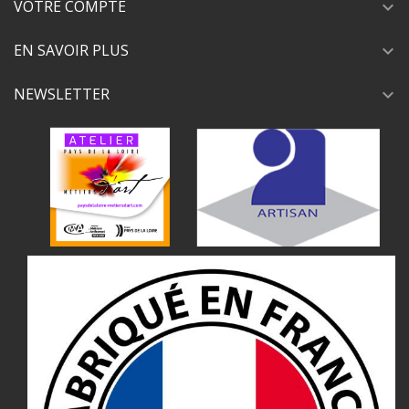
VOTRE COMPTE
expand_more
EN SAVOIR PLUS
expand_more
NEWSLETTER
expand_more