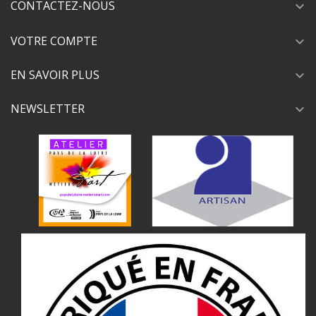
CONTACTEZ-NOUS
expand_more
VOTRE COMPTE
expand_more
EN SAVOIR PLUS
expand_more
NEWSLETTER
expand_more