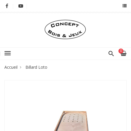
0
menu
Accueil
Billard Loto