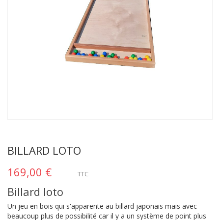
BILLARD LOTO
169,00 €
TTC
Billard loto
Un jeu en bois qui s'apparente au billard japonais mais avec
beaucoup plus de possibilité car il y a un système de point plus