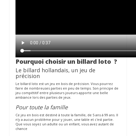
Pourquoi choisir un billard loto ?
Le billard hollandais, un jeu de
précision
Le billard loto est un jeu en bois de précision. Vous pourrez
faire de nombreuses parties en peu de temps. Son principe de
jeu compétitif entre plusieurs joueurs apporte une belle
ambiance lors des parties de jeux.
Pour toute la famille
Ce jeu en bois est destiné à toute la famille, de 5 ans à 99 ans. Il
n'y a aucun problème pour y jouer, une table et c'est partie.
Que vous soyez un adulte ou un enfant, vous avez autant de
chance