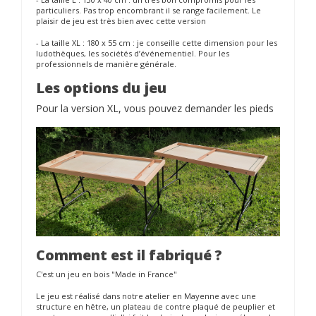
particuliers. Pas trop encombrant il se range facilement. Le
plaisir de jeu est très bien avec cette version
- La taille XL : 180 x 55 cm : je conseille cette dimension pour les
ludothèques, les sociétés d’événementiel. Pour les
professionnels de manière générale.
Les options du jeu
Pour la version XL, vous pouvez demander les pieds
Comment est il fabriqué ?
C'est un jeu en bois "Made in France"
Le jeu est réalisé dans notre atelier en Mayenne avec une
structure en hêtre, un plateau de contre plaqué de peuplier et