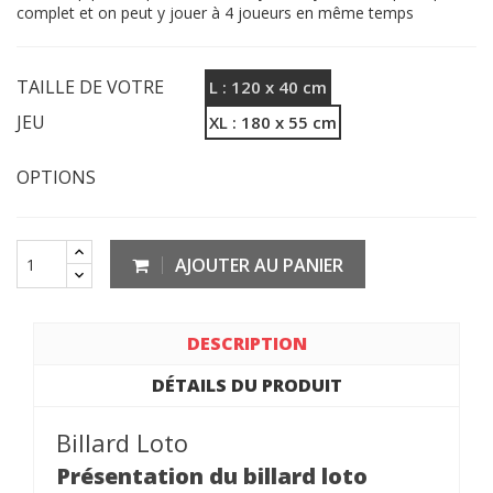
complet et on peut y jouer à 4 joueurs en même temps
TAILLE DE VOTRE
L : 120 x 40 cm
JEU
XL : 180 x 55 cm
OPTIONS
AJOUTER AU PANIER
DESCRIPTION
DÉTAILS DU PRODUIT
Billard Loto
Présentation du billard loto