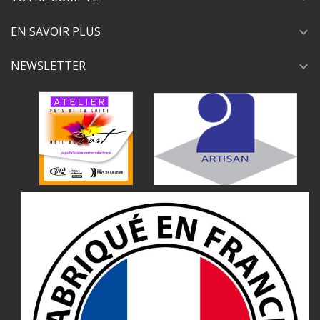
EN SAVOIR PLUS
expand_more
NEWSLETTER
expand_more