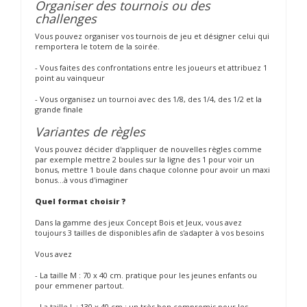
Organiser des tournois ou des
challenges
Vous pouvez organiser vos tournois de jeu et désigner celui qui
remportera le totem de la soirée.
- Vous faites des confrontations entre les joueurs et attribuez 1
point au vainqueur
- Vous organisez un tournoi avec des 1/8, des 1/4, des 1/2 et la
grande finale
Variantes de règles
Vous pouvez décider d'appliquer de nouvelles règles comme
par exemple mettre 2 boules sur la ligne des 1 pour voir un
bonus, mettre 1 boule dans chaque colonne pour avoir un maxi
bonus...à vous d'imaginer
Quel format choisir ?
Dans la gamme des jeux Concept Bois et Jeux, vous avez
toujours 3 tailles de disponibles afin de s'adapter à vos besoins
Vous avez
- La taille M : 70 x 40 cm. pratique pour les jeunes enfants ou
pour emmener partout.
- La taille L : 130 x 40 cm : un très bon compromis pour les