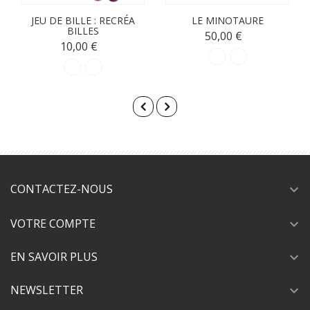
JEU DE BILLE : RECRÉA
LE MINOTAURE
BILLES
50,00 €
10,00 €
CONTACTEZ-NOUS
expand_more
VOTRE COMPTE
expand_more
EN SAVOIR PLUS
expand_more
NEWSLETTER
expand_more